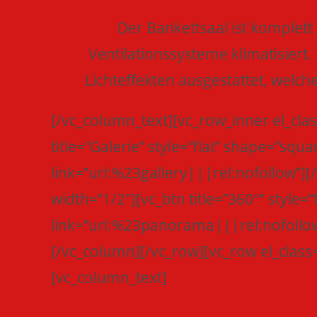
Der Bankettsaal ist komplet
Ventilationssysteme klimatisiert.
Lichteffekten ausgestattet, welch
[/vc_column_text][vc_row_inner el_clas
title=”Galerie” style=”flat” shape=”squa
link=”url:%23gallery|||rel:nofollow”]
width=”1/2″][vc_btn title=”360°” style=
link=”url:%23panorama|||rel:nofollow
[/vc_column][/vc_row][vc_row el_class=
[vc_column_text]