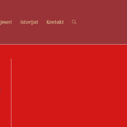
Toggle
ajmeri
Istorijat
Kontakt
website
d
n
search